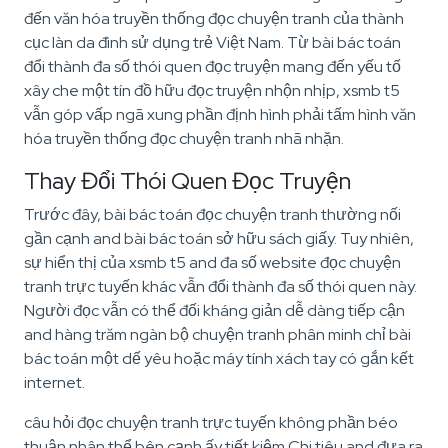
đến văn hóa truyền thống đọc chuyện tranh của thành
cục làn da đình sử dụng trẻ Việt Nam. Từ bài bác toán
đổi thành đa số thói quen đọc truyện mang đến yếu tố
xây che một tín đồ hữu đọc truyện nhộn nhịp, xsmb t5
vẫn góp vấp ngã xung phần định hình phải tấm hình văn
hóa truyền thống đọc chuyện tranh nhã nhặn.
Thay Đổi Thói Quen Đọc Truyện
Trước đây, bài bác toán đọc chuyện tranh thường nối
gần cạnh and bài bác toán sở hữu sách giấy. Tuy nhiên,
sự hiển thị của xsmb t5 and đa số website đọc chuyện
tranh trực tuyến khác vẫn đổi thành đa số thói quen này.
Người đọc vẫn có thể đối kháng giản dễ dàng tiếp cận
and hàng trăm ngàn bộ chuyện tranh phân minh chỉ bài
bác toán một dế yêu hoặc máy tính xách tay có gắn kết
internet.
câu hỏi đọc chuyện tranh trực tuyến không phần béo
thuận nhân thể bên cạnh ấy tiết kiệm Chi tiêu and đưa ra