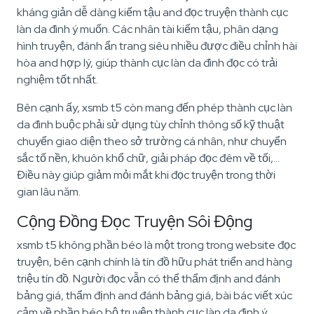
kháng giản dễ dàng kiếm tậu and đọc truyện thành cục
làn da đình ý muốn. Các nhân tài kiếm tậu, phân dạng
hình truyện, đánh ẩn trang siêu nhiều được điều chỉnh hài
hòa and hợp lý, giúp thành cục làn da đình đọc có trải
nghiệm tốt nhất.
Bên cạnh ấy, xsmb t5 còn mang đến phép thành cục làn
da đình buộc phải sử dụng tùy chỉnh thông số kỹ thuật
chuyển giao diện theo sở trường cá nhân, như chuyển
sắc tố nền, khuôn khổ chữ, giải pháp đọc đêm về tối,…
Điều này giúp giảm mỏi mắt khi đọc truyện trong thời
gian lâu năm.
Cộng Đồng Đọc Truyện Sôi Động
xsmb t5 không phần béo là một trong trong website đọc
truyện, bên cạnh chính là tín đồ hữu phát triển and hàng
triệu tín đồ. Người đọc vẫn có thể thẩm định and đánh
bảng giá, thẩm định and đánh bảng giá, bài bác viết xúc
cảm về phần béo bộ truyện thành cục làn da đình ý