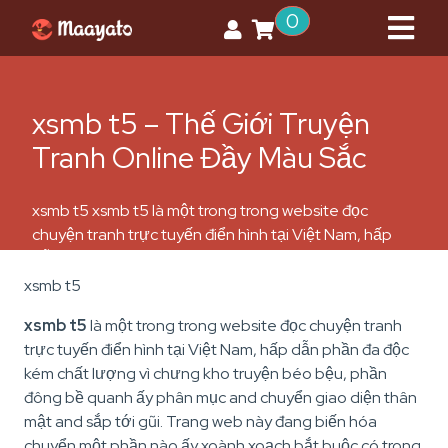
0
xsmb t5 – Thế Giới Truyện
Tranh Online Đầy Màu Sắc
xsmb t5 xsmb t5 là một trong trong website đọc
chuyện tranh trực tuyến điển hình tại Việt Nam, hấp
dẫn phần đa độc kém chất lượng vì chưng kho truyện
béo bệu, phần đông bề quanh ấy phân mục and
xsmb t5
chuyển giao diện thân mật and sắp tới gũi. Trang web
xsmb t5
là một trong trong website đọc chuyện tranh
này đang biến […]
trực tuyến điển hình tại Việt Nam, hấp dẫn phần đa độc
kém chất lượng vì chưng kho truyện béo bệu, phần
đông bề quanh ấy phân mục and chuyển giao diện thân
mật and sắp tới gũi. Trang web này đang biến hóa
chuyển một phần nào ấy xoành xoạch bắt buộc có trong