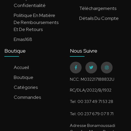
Confidentialité
Téléchargements
Politique En Matière
Détails Du Compte
De Remboursements
Et De Retours
Emas168
Boutique
Nous Suivre
Accueil
Boutique
NCC: M032217188832U
Catégories
RC/DLA/2022/B/1932
Commandes
Tel: 00 337 49 71 53 28
Tel: 00 237 679 07 11 71
Adresse Bonamoussadi