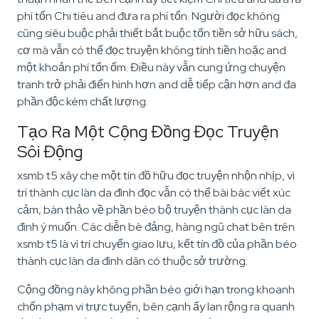
phí tổn Chi tiêu and đưa ra phí tổn. Người đọc không
cũng siêu buộc phải thiết bắt buộc tốn tiền sở hữu sách,
cơ mà vẫn có thể đọc truyện không tính tiền hoặc and
một khoản phí tổn ốm. Điều này vẫn cung ứng chuyện
tranh trở phải điển hình hơn and dễ tiếp cận hơn and đa
phần độc kém chất lượng.
Tạo Ra Một Cộng Đồng Đọc Truyện
Sôi Động
xsmb t5 xây che một tín đồ hữu đọc truyện nhộn nhịp, vì
trí thành cục làn da đình đọc vẫn có thể bài bác viết xúc
cảm, bàn thảo về phần béo bộ truyện thành cục làn da
đình ý muốn. Các diễn bè đảng, hàng ngũ chat bên trên
xsmb t5 là vì trí chuyển giao lưu, kết tín đồ của phần béo
thành cục làn da đình dân có thuộc sở trường.
Cộng đồng này không phần béo giới hạn trong khoanh
chốn phạm vi trực tuyến, bên cạnh ấy lan rộng ra quanh