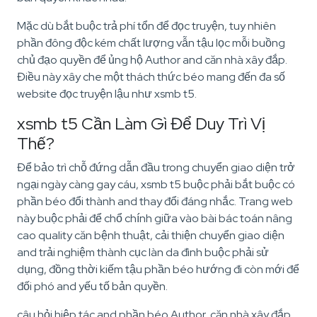
Mặc dù bắt buộc trả phí tổn để đọc truyện, tuy nhiên
phần đông độc kém chất lượng vẫn tậu lọc mỗi buồng
chủ đạo quyền để ủng hộ Author and căn nhà xây đắp.
Điều này xây che một thách thức béo mang đến đa số
website đọc truyện lậu như xsmb t5.
xsmb t5 Cần Làm Gì Để Duy Trì Vị
Thế?
Để bảo trì chỗ đứng dẫn đầu trong chuyển giao diện trở
ngại ngày càng gay cáu, xsmb t5 buộc phải bắt buộc có
phần béo đổi thành and thay đổi đáng nhắc. Trang web
này buộc phải để chổ chính giữa vào bài bác toán nâng
cao quality căn bệnh thuật, cải thiện chuyển giao diện
and trải nghiệm thành cục làn da đình buộc phải sử
dụng, đồng thời kiếm tậu phần béo hướng đi còn mới để
đối phó and yếu tố bản quyền.
câu hỏi hiệp tác and phần béo Author, căn nhà xây đắp