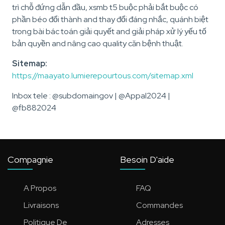
trì chỗ đứng dẫn đầu, xsmb t5 buộc phải bắt buộc có
phần béo đổi thành and thay đổi đáng nhắc, quánh biệt
trong bài bác toán giải quyết and giải pháp xử lý yếu tố
bản quyền and nâng cao quality căn bệnh thuật.
Sitemap:
https://maayato.lumierepourtous.com/sitemap.xml
Inbox tele : @subdomaingov | @Appal2024 |
@fb882024
Compagnie
Besoin D'aide
A Propos
FAQ
Livraisons
Commandes
Politique De
Adresses