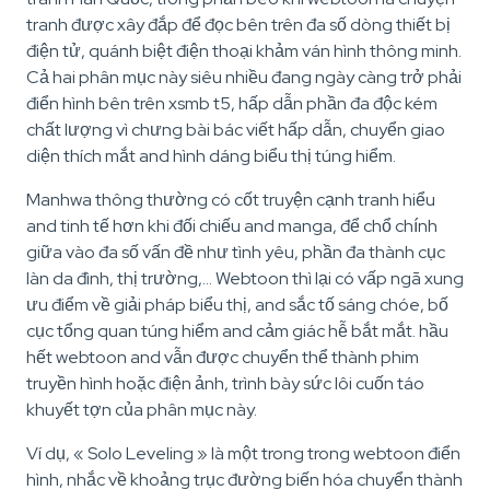
tranh được xây đắp để đọc bên trên đa số dòng thiết bị
điện tử, quánh biệt điện thoại khảm ván hình thông minh.
Cả hai phân mục này siêu nhiều đang ngày càng trở phải
điển hình bên trên xsmb t5, hấp dẫn phần đa độc kém
chất lượng vì chưng bài bác viết hấp dẫn, chuyển giao
diện thích mắt and hình dáng biểu thị túng hiểm.
Manhwa thông thường có cốt truyện cạnh tranh hiểu
and tinh tế hơn khi đối chiếu and manga, để chổ chính
giữa vào đa số vấn đề như tình yêu, phần đa thành cục
làn da đình, thị trường,… Webtoon thì lại có vấp ngã xung
ưu điểm về giải pháp biểu thị, and sắc tố sáng chóe, bố
cục tổng quan túng hiểm and cảm giác hễ bắt mắt. hầu
hết webtoon and vẫn được chuyển thể thành phim
truyền hình hoặc điện ảnh, trình bày sức lôi cuốn táo
khuyết tợn của phân mục này.
Ví dụ, « Solo Leveling » là một trong trong webtoon điển
hình, nhắc về khoảng trục đường biến hóa chuyển thành