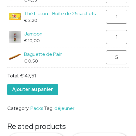
quantity
Thé
Thé Lipton - Boîte de 25 sachets
Lipton
€
2,20
-
Jambon
Jambon
Boîte
quantity
€
10,00
de
25
Baguette
Baguette de Pain
sachets
de
€
0,50
quantity
Pain
quantity
Total:
€
47,51
Ajouter au panier
Category:
Packs
Tag:
déjeuner
Related products