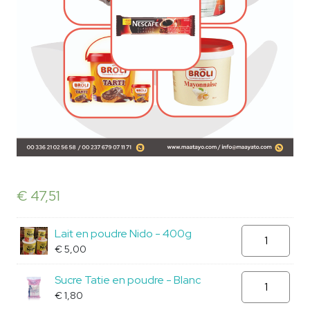
€
47,51
Lait
Lait en poudre Nido - 400g
en
€
5,00
poudre
Sucre
Sucre Tatie en poudre - Blanc
Nido
Tatie
€
1,80
quantity