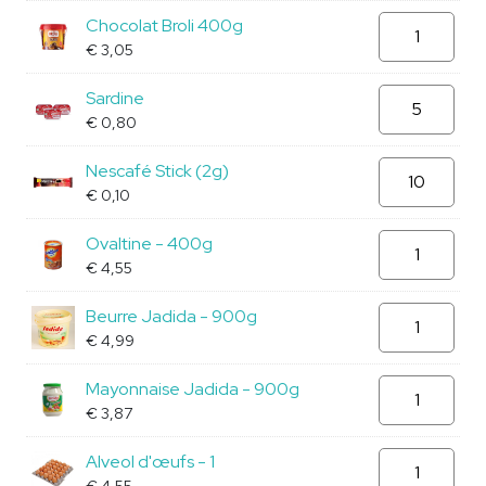
en
Chocolat
Chocolat Broli 400g
poudre
Broli
€
3,05
quantity
400g
Sardine
Sardine
quantity
quantity
€
0,80
Nescafé
Nescafé Stick (2g)
Stick
€
0,10
(2g)
Ovaltine
Ovaltine - 400g
quantity
quantity
€
4,55
Beurre
Beurre Jadida - 900g
Jadida
€
4,99
quantity
Mayonnaise
Mayonnaise Jadida - 900g
Jadida
€
3,87
quantity
Alveol
Alveol d'œufs - 1
d'œufs
€
4,55